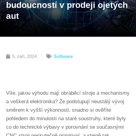
budoucností v prodeji ojetých
aut
5. září, 2024
Software
Víte, jakou výhodu mají obráběcí stroje a mechanismy
a veškerá elektronika? Že podstupují neustálý vývoj
směrem k vyšší výkonnosti, snadno si ověříte
pohledem do minulosti na staré soustruhy, které byly
co do technické výbavy v porovnání se současnými
CNC stroji neskutečně primitivní, a stejně tak