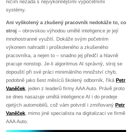
ničím nezadá s nejvýkonnějšími výpočetními
systémy.
Ani vyškolený a zkušený pracovník nedokáže to, co
stroj
– obrovskou výhodou umělé inteligence je její
mnohostranné využití. Dokáže svým početním
výkonem nahradit i proškoleného a zkušeného
pracovníka, a nejen to – snadno jej předčí a hlavně
pracuje nonstop. Je-li algoritmus AI správný, stroj se
dopouští při své práci minimálního množství chyb,
podobně jako šest měsíců školený odborník, říká
Petr
Vaněček
, jeden z leaderů firmy AAA Auto. Právě proto
se dnes nasazuje umělá inteligence AI i do prodeje
ojetých automobilů, což vám potvrdí i zmiňovaný
Petr
Vaněček
, mimo jiné specialista na digitalizaci ve firmě
AAA Auto.