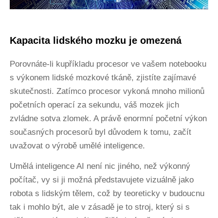
Kapacita lidského mozku je omezená
Porovnáte-li kupříkladu procesor ve vašem notebooku
s výkonem lidské mozkové tkáně, zjistíte zajímavé
skutečnosti. Zatímco procesor vykoná mnoho milionů
početních operací za sekundu, váš mozek jich
zvládne sotva zlomek. A právě enormní početní výkon
současných procesorů byl důvodem k tomu, začít
uvažovat o výrobě umělé inteligence.
Umělá inteligence AI není nic jiného, než výkonný
počítač, vy si ji možná představujete vizuálně jako
robota s lidským tělem, což by teoreticky v budoucnu
tak i mohlo být, ale v zásadě je to stroj, který si s