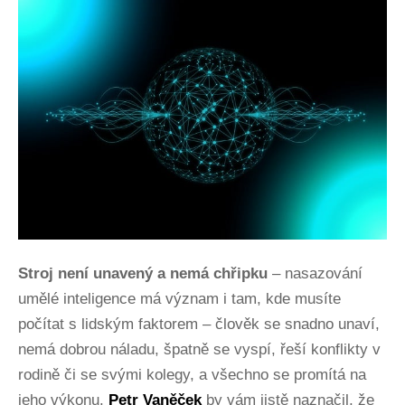
Stroj není unavený a nemá chřipku
– nasazování
umělé inteligence má význam i tam, kde musíte
počítat s lidským faktorem – člověk se snadno unaví,
nemá dobrou náladu, špatně se vyspí, řeší konflikty v
rodině či se svými kolegy, a všechno se promítá na
jeho výkonu.
Petr Vaněček
by vám jistě naznačil, že