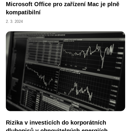
Microsoft Office pro zařízení Mac je plně
kompatibilní
2. 3. 2024
Rizika v investicích do korporátních
dluhopisů v obnovitelných energiích