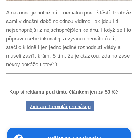
A nakonec je nutné mít i nemalou porci štěstí. Protože
sami v dnešní době nejednou vidíme, jak jdou i ti
nejschopnější z nejschopnějších ke dnu. I když se tito
připravili sebedokonaleji a vyvinuli nemálo úsilí,
stačilo klidně i jen jedno jediné rozhodnutí vlády a
museli zavřít krám. S tím, že je otázkou, zda ho zase
někdy dokážou otevřít.
Kup si reklamu pod tímto článkem jen za 50 Kč
Zobrazit formulář pro nákup