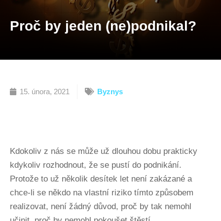
Proč by jeden (ne)podnikal?
15. února, 2021
Byznys
Kdokoliv z nás se může už dlouhou dobu prakticky
kdykoliv rozhodnout, že se pustí do podnikání.
Protože to už několik desítek let není zakázané a
chce-li se někdo na vlastní riziko tímto způsobem
realizovat, není žádný důvod, proč by tak nemohl
učinit, proč by nemohl pokoušet štěstí.