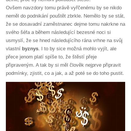
Ovšem navzdory tomu právě vyřčenému by se nikdo
neměl do podnikání pouštět zbrkle. Nemělo by se stát,
že se dosavadní zaměstnanec dejme tomu nakrkne na
svého šéfa a během následující bezesné noci si
usmyslí, že se hned následujícího rána vrhne na svůj
vlastní
byznys
. I to by sice možná mohlo vyjít, ale
přece jenom platí spíše to, že štěstí přeje
připraveným. A tak by si měl člověk nejprve připravit
podmínky, zjistit, co a jak, a až poté se do toho pustit.