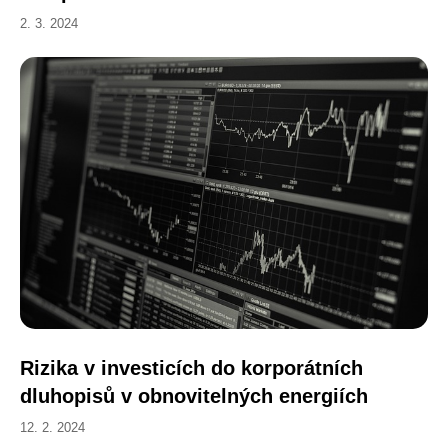
2. 3. 2024
Rizika v investicích do korporátních
dluhopisů v obnovitelných energiích
12. 2. 2024