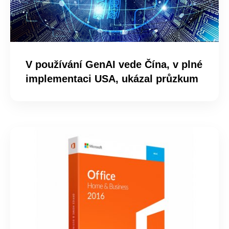
V používání GenAI vede Čína, v plné
implementaci USA, ukázal průzkum