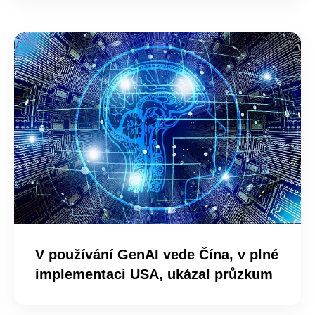
V používání GenAI vede Čína, v plné
implementaci USA, ukázal průzkum