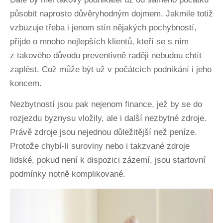
působit naprosto důvěryhodným dojmem. Jakmile totiž
vzbuzuje třeba i jenom stín nějakých pochybností,
přijde o mnoho nejlepších klientů, kteří se s ním
z takového důvodu preventivně raději nebudou chtít
zaplést. Což může být už v počátcích podnikání i jeho
koncem.
Nezbytností jsou pak nejenom finance, jež by se do
rozjezdu byznysu vložily, ale i další nezbytné zdroje.
Právě zdroje jsou nejednou důležitější než peníze.
Protože chybí-li suroviny nebo i takzvané zdroje
lidské, pokud není k dispozici zázemí, jsou startovní
podmínky notně komplikované.