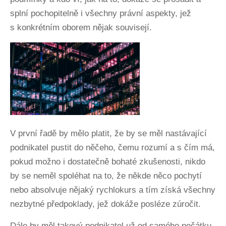
splní pochopitelně i všechny právní aspekty, jež
s konkrétním oborem nějak souvisejí.
V první řadě by mělo platit, že by se měl nastávající
podnikatel pustit do něčeho, čemu rozumí a s čím má,
pokud možno i dostatečně bohaté zkušenosti, nikdo
by se neměl spoléhat na to, že někde něco pochytí
nebo absolvuje nějaký rychlokurs a tím získá všechny
nezbytné předpoklady, jež dokáže posléze zúročit.
Dále by měl takový podnikatel už od samého počátku