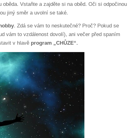
u oběda. Vstaňte a zajděte si na oběd. Oči si odpočinou
u jiný směr a uvolní se také.
hobby
. Zdá se vám to neskutečné? Proč? Pokud se
ud vám to vzdálenost dovolí), ani večer před spaním
stavit v hlavě
program „CHŮZE“.