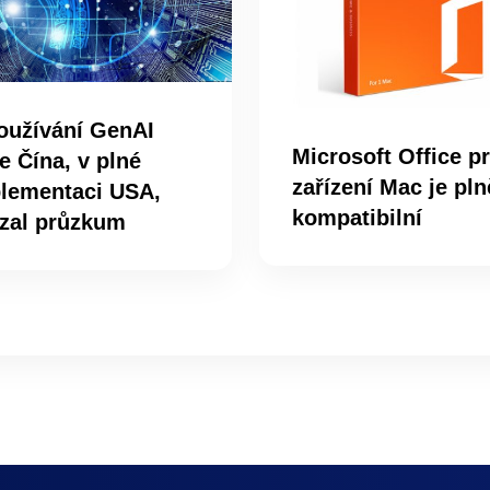
oužívání GenAI
Microsoft Office p
e Čína, v plné
zařízení Mac je pln
lementaci USA,
kompatibilní
zal průzkum