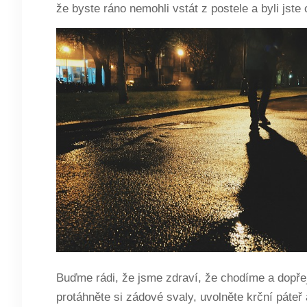
že byste ráno nemohli vstát z postele a byli jste
Buďme rádi, že jsme zdraví, že chodíme a dopř
protáhněte si zádové svaly, uvolněte krční páteř