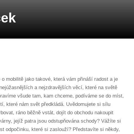
ček
o mobilitě jako takové, která vám přináší radost a je
nejúžasnějších a nejzdravějších věcí, které na světě
opravíme všude tam, kam chceme, podíváme se do míst,
í, které nám svět předkládá. Uvědomujete si sílu
ovat, ráno běžně vstát, dojít do obchodu nakoupit
várny, jejíž patra jsou odstupňována schody? Vážíte si
st odpočinku, které si zaslouží? Představíte si někdy,