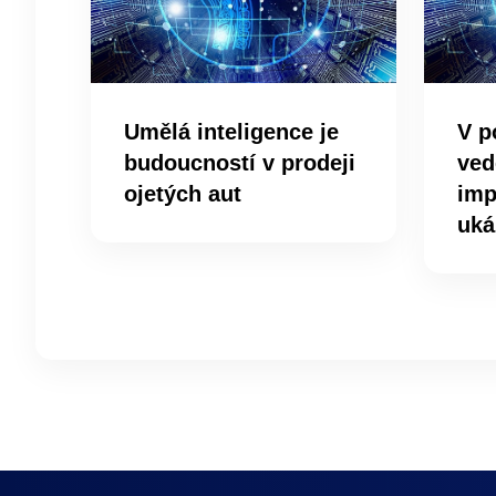
Umělá inteligence je
V p
budoucností v prodeji
ved
ojetých aut
imp
uká