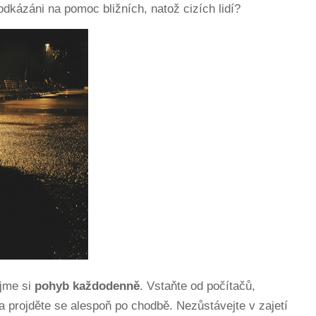
 odkázáni na pomoc bližních, natož cizích lidí?
ejme si
pohyb
každodenně
. Vstaňte od počítačů,
 a projděte se alespoň po chodbě. Nezůstávejte v zajetí