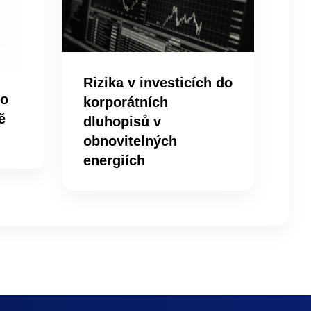
Rizika v investicích do
ro
korporátních
ě
dluhopisů v
obnovitelných
energiích