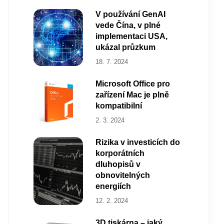
V používání GenAI
vede Čína, v plné
implementaci USA,
ukázal průzkum
18. 7. 2024
Microsoft Office pro
zařízení Mac je plně
kompatibilní
2. 3. 2024
Rizika v investicích do
korporátních
dluhopisů v
obnovitelných
energiích
12. 2. 2024
3D tiskárna – jaký