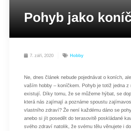
Pohyb jako koní
7. září, 2020
Hobby
Ne, dnes článek nebude pojednávat o koních, ale 
vaším hobby – koníčkem. Pohyb je totiž jedna z 
existují. Díky tomu, že se můžeme hýbat, se d
která nás zajímají a poznáme spoustu zajímavost
vlastního zdraví? Že není každému dáno se pohyb
anebo si jít posedět do terasovitě poskládané ka
svého zdraví natolik, že svému tělu věnujete i do