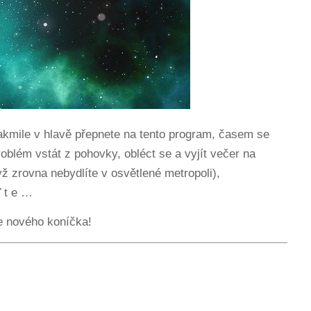
akmile v hlavě přepnete na tento program, časem se
blém vstát z pohovky, obléct se a vyjít večer na
ž zrovna nebydlíte v osvětlené metropoli),
ď t e …
e nového koníčka!