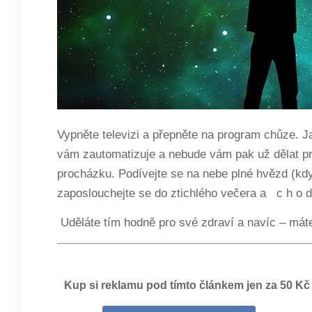
Vypněte televizi a přepněte na program chůze. J
vám zautomatizuje a nebude vám pak už dělat pro
procházku. Podívejte se na nebe plné hvězd (kdy
zaposlouchejte se do ztichlého večera a c h o 
Uděláte tím hodně pro své zdraví a navíc – mát
Kup si reklamu pod tímto článkem jen za 50 Kč