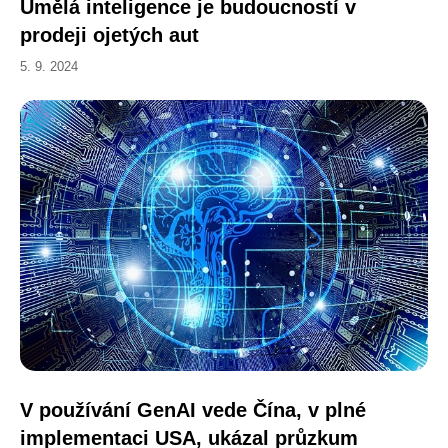
Umělá inteligence je budoucností v
prodeji ojetých aut
5. 9. 2024
V používání GenAI vede Čína, v plné
implementaci USA, ukázal průzkum