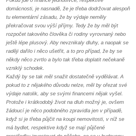
Pokud jde o finance jednotlivce, respektive
domácnosti, je nasnadě, že je třeba dodržovat alespoň
tu elementární zásadu, že by výdaje neměly
překračovat svou výší příjmy. Tedy že by měl být
rozpočet takového člověka či rodiny vyrovnaný nebo
ještě lépe plusový. Aby nevznikaly dluhy, a naopak se
raději dařilo i něco ušetřit, a to pro případ, že by se
někdy něco zvrtlo a bylo tak třeba doplatit nečekaně
vzniklý schodek.
Každý by se tak měl snažit dostatečně vydělávat. A
pokud to z nějakého důvodu nelze, měl by ořezat své
výdaje natolik, aby se svými financemi nějak vyšel.
Protože i krátkodobý život na dluh možný je, ovšem
žádoucí je něco podobného zpravidla jen v případě,
když si je třeba půjčit na koupi nemovitosti, v níž se
má bydlet, respektive když se mají půjčené