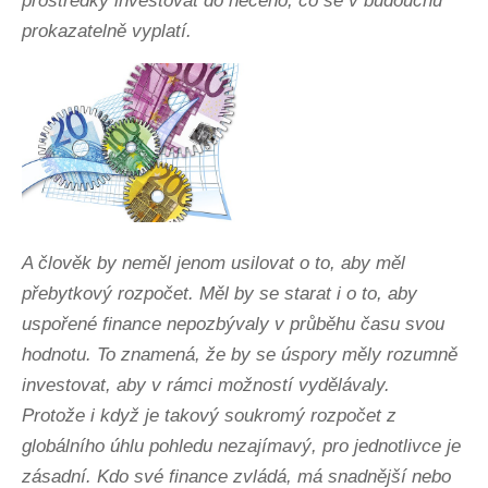
prostředky investovat do něčeho, co se v budoucnu
prokazatelně vyplatí.
A člověk by neměl jenom usilovat o to, aby měl
přebytkový rozpočet. Měl by se starat i o to, aby
uspořené finance nepozbývaly v průběhu času svou
hodnotu. To znamená, že by se úspory měly rozumně
investovat, aby v rámci možností vydělávaly.
Protože i když je takový soukromý rozpočet z
globálního úhlu pohledu nezajímavý, pro jednotlivce je
zásadní. Kdo své finance zvládá, má snadnější nebo