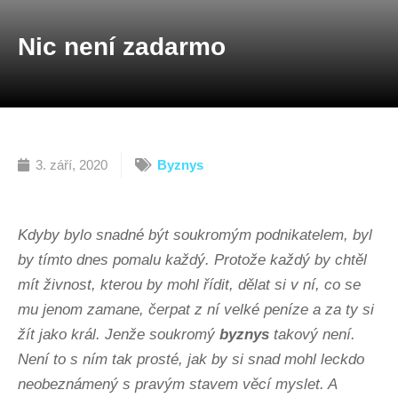
Nic není zadarmo
3. září, 2020
Byznys
Kdyby bylo snadné být soukromým podnikatelem, byl
by tímto dnes pomalu každý. Protože každý by chtěl
mít živnost, kterou by mohl řídit, dělat si v ní, co se
mu jenom zamane, čerpat z ní velké peníze a za ty si
žít jako král. Jenže soukromý
byznys
takový není.
Není to s ním tak prosté, jak by si snad mohl leckdo
neobeznámený s pravým stavem věcí myslet. A