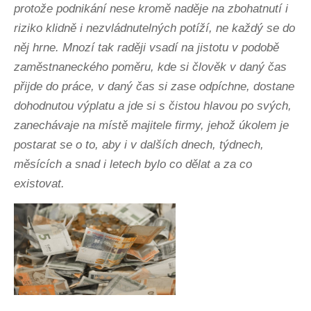
protože podnikání nese kromě naděje na zbohatnutí i
riziko klidně i nezvládnutelných potíží, ne každý se do
něj hrne. Mnozí tak raději vsadí na jistotu v podobě
zaměstnaneckého poměru, kde si člověk v daný čas
přijde do práce, v daný čas si zase odpíchne, dostane
dohodnutou výplatu a jde si s čistou hlavou po svých,
zanechávaje na místě majitele firmy, jehož úkolem je
postarat se o to, aby i v dalších dnech, týdnech,
měsících a snad i letech bylo co dělat a za co
existovat.