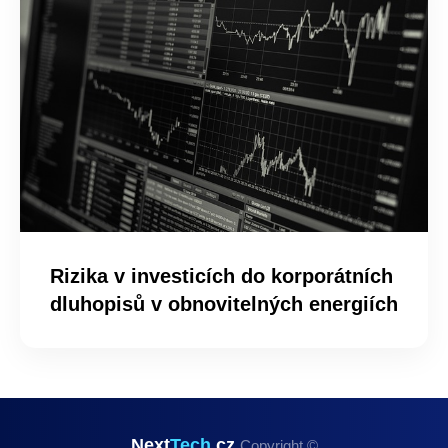
Rizika v investicích do korporátních
dluhopisů v obnovitelných energiích
Next
Tech
.cz
Copyright ©