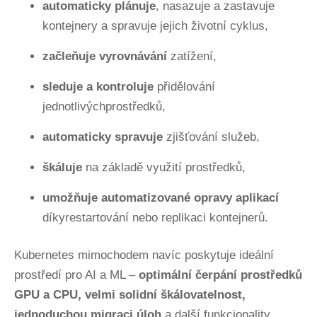
automaticky plánuje
, nasazuje a zastavuje
kontejnery a spravuje jejich životní cyklus,
začleňuje vyrovnávání
zatížení,
sleduje a kontroluje
přidělování
jednotlivýchprostředků,
automaticky spravuje
zjišťování služeb,
škáluje
na základě využití prostředků,
umožňuje automatizované opravy aplikací
díkyrestartování nebo replikaci kontejnerů.
Kubernetes mimochodem navíc poskytuje ideální
prostředí pro AI a ML –
optimální čerpání prostředků
GPU a CPU, velmi solidní škálovatelnost,
jednoduchou migraci úloh
a další funkcionality.