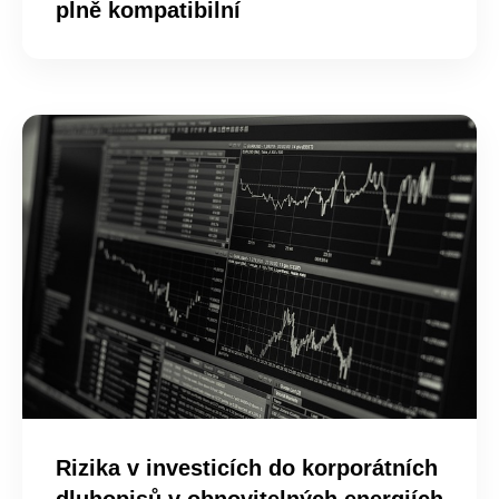
plně kompatibilní
Rizika v investicích do korporátních
dluhopisů v obnovitelných energiích