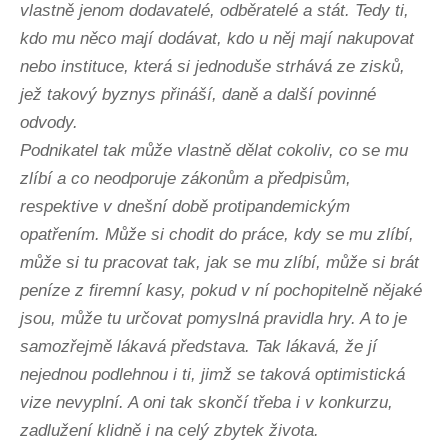
vlastně jenom dodavatelé, odběratelé a stát. Tedy ti,
kdo mu něco mají dodávat, kdo u něj mají nakupovat
nebo instituce, která si jednoduše strhává ze zisků,
jež takový byznys přináší, daně a další povinné
odvody.
Podnikatel tak může vlastně dělat cokoliv, co se mu
zlíbí a co neodporuje zákonům a předpisům,
respektive v dnešní době protipandemickým
opatřením. Může si chodit do práce, kdy se mu zlíbí,
může si tu pracovat tak, jak se mu zlíbí, může si brát
peníze z firemní kasy, pokud v ní pochopitelně nějaké
jsou, může tu určovat pomyslná pravidla hry. A to je
samozřejmě lákavá představa. Tak lákavá, že jí
nejednou podlehnou i ti, jimž se taková optimistická
vize nevyplní. A oni tak skončí třeba i v konkurzu,
zadlužení klidně i na celý zbytek života.