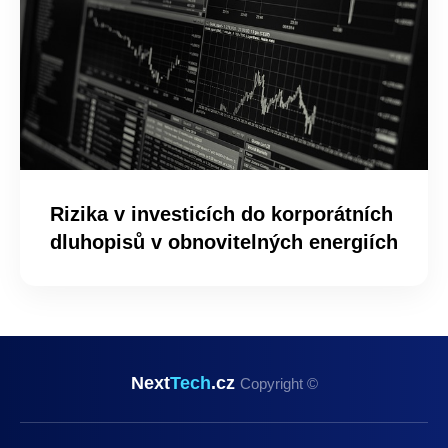
Rizika v investicích do korporátních
dluhopisů v obnovitelných energiích
Next
Tech
.cz
Copyright ©