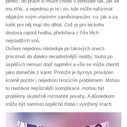
peněz, do práce si může chodit v podstatě tak, jak se
mu zlíbí, a nejednou je to i on, kdo může nařizovat
nějakým svým vlastním zaměstnancům, co, jak a za
kolik pro něj mají tito dělat. Což je pro leckoho
doslova rajská hudba, představa z říše těch
nejsladších snů.
Ovšem nejednou následuje po takových snech
procitnutí do daleko neradostnější reality, touha po
úspěších nemusí dojít naplnění a vše se může zbortit
jako domeček z karet. Protože je byznys provázen
kromě pozitiv i nejedním hrozícím problémem. Mohou
tu nastávat nejrůznější komplikace, mohou být
problémy skutečně rozmanité povahy. A důsledkem
může být namísto úspěchů třeba i vyložený krach.