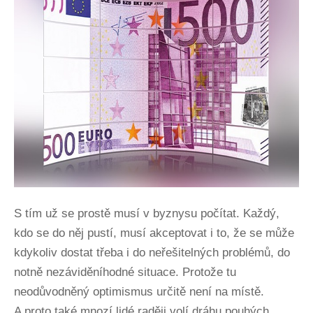
S tím už se prostě musí v byznysu počítat. Každý,
kdo se do něj pustí, musí akceptovat i to, že se může
kdykoliv dostat třeba i do neřešitelných problémů, do
notně nezáviděníhodné situace. Protože tu
neodůvodněný optimismus určitě není na místě.
A proto také mnozí lidé raději volí dráhu pouhých