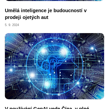
Umělá inteligence je budoucností v
prodeji ojetých aut
5. 9. 2024
V používání GenAI vede Čína, v plné