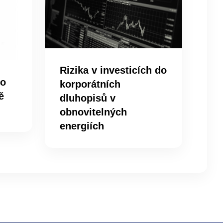
Rizika v investicích do
ro
korporátních
ě
dluhopisů v
obnovitelných
energiích