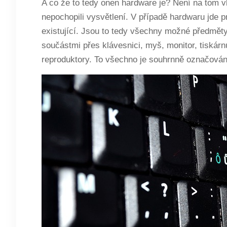
A co že to tedy onen hardware je? Není na tom vl
nepochopili vysvětlení. V případě hardwaru jde pr
existující. Jsou to tedy všechny možné předměty
součástmi přes klávesnici, myš, monitor, tiskár
reproduktory. To všechno je souhrnně označován