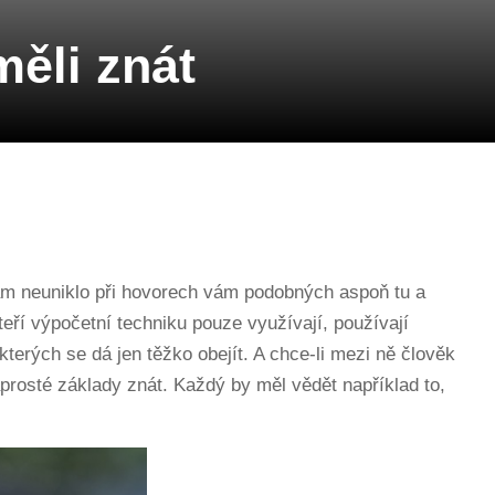
ěli znát
 vám neuniklo při hovorech vám podobných aspoň tu a
teří výpočetní techniku pouze využívají, používají
kterých se dá jen těžko obejít. A chce-li mezi ně člověk
rosté základy znát. Každý by měl vědět například to,