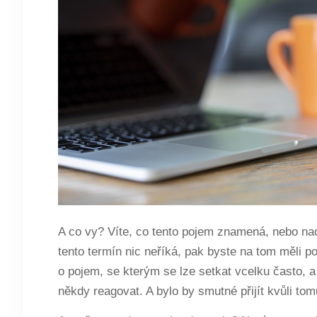
A co vy? Víte, co tento pojem znamená, nebo na
tento termín nic neříká, pak byste na tom měli 
o pojem, se kterým se lze setkat vcelku často, a
někdy reagovat. A bylo by smutné přijít kvůli to