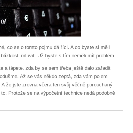
, co se o tomto pojmu dá říci. A co byste si měli
 blízkosti mluvit. Už byste s tím neměli mít problém.
te a tápete, zda by se sem třeba ještě dalo zařadit
dnodušme. Až se vás někdo zeptá, zda vám pojem
 A že jste zrovna včera ten svůj věčně porouchaný
je to. Protože se na výpočetní technice nedá podobně