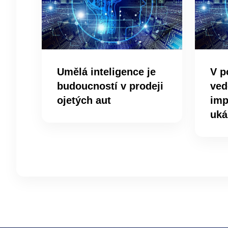
Umělá inteligence je
V p
budoucností v prodeji
ved
ojetých aut
imp
uká