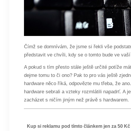
Čímž se domnívám, že jsme si řekli vše podstatné
představit ve chvíli, kdy se o tomto bude ve vaší
A pokud s tím přesto stále ještě určité potíže má
dejme tomu to či ono? Pak to pro vás ještě zje
hardware něco říká, odpovězte mu třeba, že ano.
hardware sebrali a vzteky rozmlátili napadrť. A 
zacházet s ničím jiným než právě s hardwarem.
Kup si reklamu pod tímto článkem jen za 50 Kč