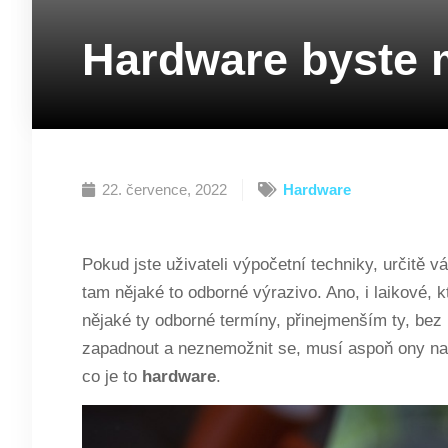
Hardware byste m
22. července, 2022
Hardware
Pokud jste uživateli výpočetní techniky, určitě
tam nějaké to odborné výrazivo. Ano, i laikové, k
nějaké ty odborné termíny, přinejmenším ty, bez 
zapadnout a neznemožnit se, musí aspoň ony nap
co je to
hardware
.