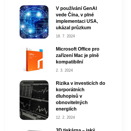
V používání GenAI
vede Čína, v plné
implementaci USA,
ukázal průzkum
18. 7. 2024
Microsoft Office pro
zařízení Mac je plně
kompatibilní
2. 3. 2024
Rizika v investicích do
korporátních
dluhopisů v
obnovitelných
energiích
12. 2. 2024
3D tiskárna – jaký