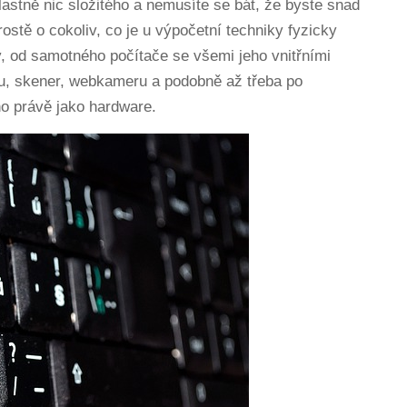
astně nic složitého a nemusíte se bát, že byste snad
ostě o cokoliv, co je u výpočetní techniky fyzicky
, od samotného počítače se všemi jeho vnitřními
nu, skener, webkameru a podobně až třeba po
o právě jako hardware.