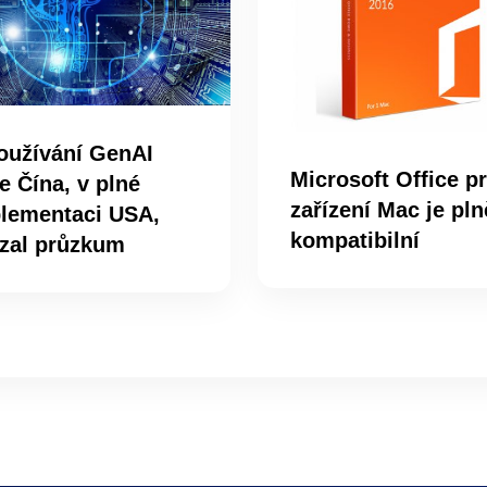
oužívání GenAI
Microsoft Office p
e Čína, v plné
zařízení Mac je pln
lementaci USA,
kompatibilní
zal průzkum